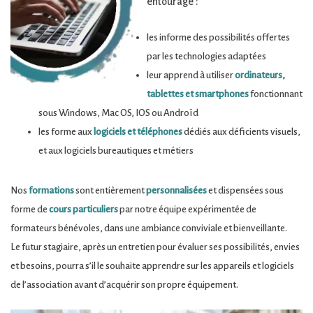
entourage :
les informe des possibilités offertes
par les technologies adaptées
leur apprend à utiliser
ordinateurs,
tablettes et smartphones
fonctionnant
sous Windows, Mac OS, IOS ou Androïd
les forme aux
logiciels et téléphones
dédiés aux déficients visuels,
et aux logiciels bureautiques et métiers
Nos
formations
sont entièrement
personnalisées
et dispensées sous
forme de
cours particuliers
par notre équipe expérimentée de
formateurs bénévoles, dans une ambiance conviviale et bienveillante.
Le futur stagiaire, après un entretien pour évaluer ses possibilités, envies
et besoins, pourra s’il le souhaite apprendre sur les appareils et logiciels
de l’association avant d’acquérir son propre équipement.