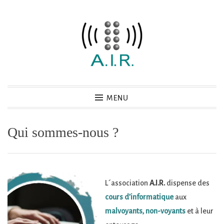
Accéder
au
contenu
principal
Association AIR
MENU
Cours d'informatique pour aveugles ou malvoyants
Qui sommes-nous ?
L´association
A.I.R.
dispense des
cours d’informatique
aux
malvoyants, non-voyants
et à leur