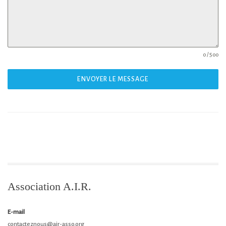
0 / 500
ENVOYER LE MESSAGE
Association A.I.R.
E-mail
contacteznous@air-asso.org