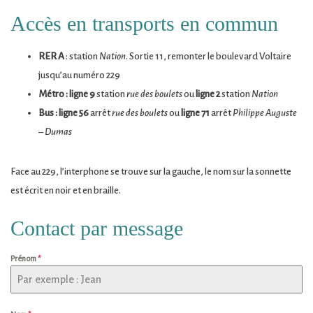
Accès en transports en commun
RER A
: station
Nation
. Sortie 11, remonter le boulevard Voltaire
jusqu’au numéro 229
Métro : ligne 9
station
rue des boulets
ou
ligne 2
station
Nation
Bus : ligne 56
arrêt
rue des boulets
ou
ligne 71
arrêt
Philippe Auguste
– Dumas
Face au 229, l’interphone se trouve sur la gauche, le nom sur la sonnette
est écrit en noir et en braille.
Contact par message
Prénom
*