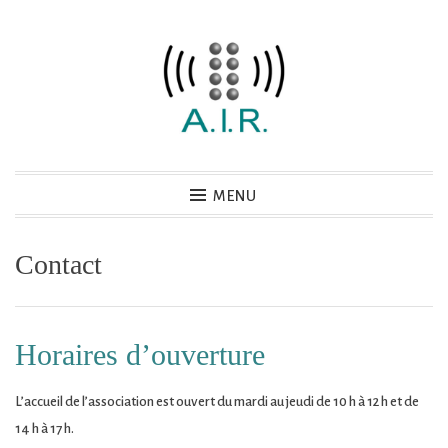
Accéder
au
contenu
principal
Association AIR
MENU
Contact
Horaires d’ouverture
L’accueil de l’association est ouvert du mardi au jeudi de 10 h à 12 h et de
14 h à 17 h.