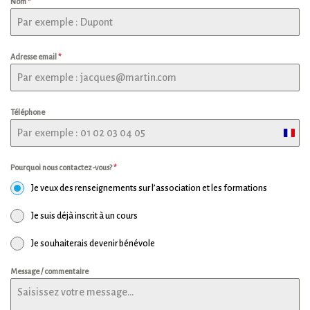
Nom
*
Adresse email
*
Téléphone
Franc
+33
Pourquoi nous contactez-vous?
*
Je veux des renseignements sur l’association et les formations
Je suis déjà inscrit à un cours
Je souhaiterais devenir bénévole
Message / commentaire