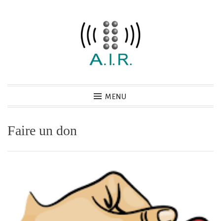
Accéder
au
contenu
principal
Association AIR
MENU
Faire un don