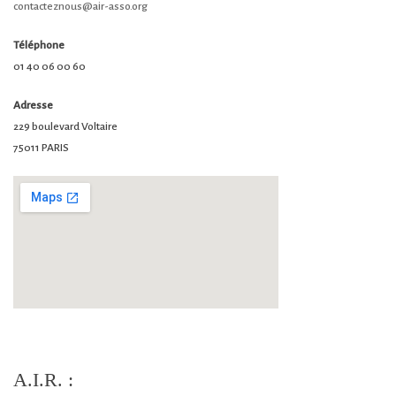
contacteznous@air-asso.org
Téléphone
01 40 06 00 60
Adresse
229 boulevard Voltaire
75011 PARIS
A.I.R. :